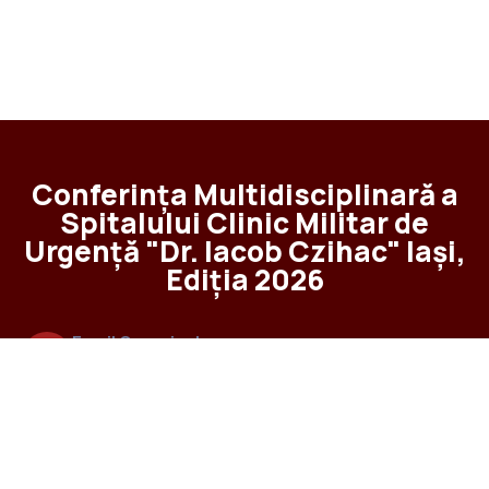
Conferința Multidisciplinară a
Spitalului Clinic Militar de
Urgență "Dr. Iacob Czihac" Iași,
Ediția 2026
Email Organizator
office@highlife-events.ro
Telefon organizator
0745.627.244