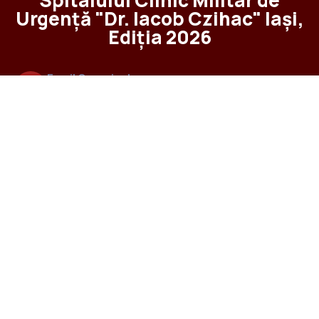
Spitalului Clinic Militar de
Urgență "Dr. Iacob Czihac" Iași,
Ediția 2026
Email Organizator
office@highlife-events.ro
Telefon organizator
0745.627.244
Data și Locație
Data: 04 – 06 Noiembrie 2026